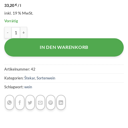
33,20
€
/
l
inkl. 19 % MwSt.
Vorrätig
Cabernet Franc 2021 (Basic Line) - Štekar Menge
IN DEN WARENKORB
Artikelnummer:
42
Kategorien:
Štekar
,
Sortenwein
Schlagwort:
wein