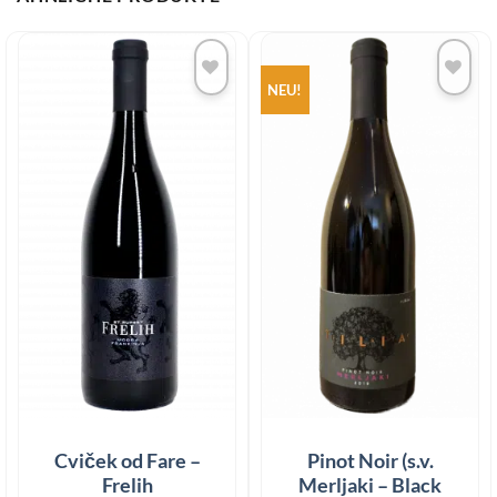
NEU!
Add to
Add to
wishlist
wishlist
Cviček od Fare –
Pinot Noir (s.v.
Frelih
Merljaki – Black