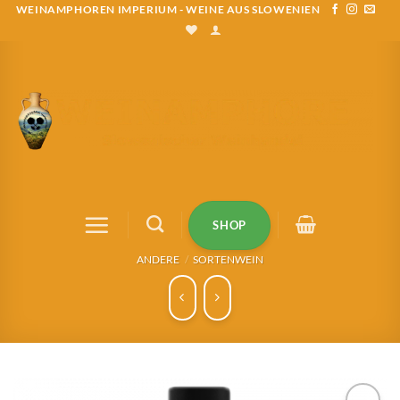
Zum
WEINAMPHOREN IMPERIUM - WEINE AUS SLOWENIEN
Inhalt
springen
SHOP
ANDERE
/
SORTENWEIN