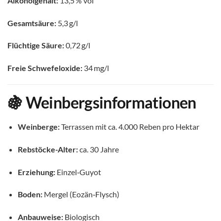
Alkoholgehalt:
13,5 % vol
Gesamtsäure:
5,3 g/l
Flüchtige Säure:
0,72 g/l
Freie Schwefeloxide:
34 mg/l
🍇 Weinbergsinformationen
Weinberge:
Terrassen mit ca. 4.000 Reben pro Hektar
Rebstöcke-Alter:
ca. 30 Jahre
Erziehung:
Einzel‑Guyot
Boden:
Mergel (Eozän‑Flysch)
Anbauweise:
Biologisch