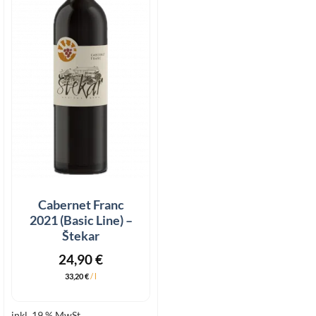
Cabernet Franc
2021 (Basic Line) –
Štekar
24,90
€
33,20
€
/
l
inkl. 19 % MwSt.