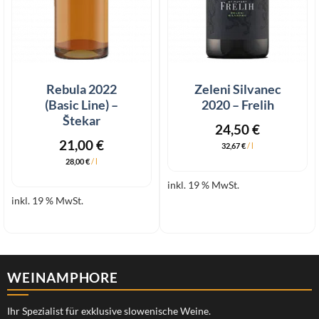
Rebula 2022
Zeleni Silvanec
(Basic Line) –
2020 – Frelih
Štekar
24,50
€
21,00
€
32,67
€
/
l
28,00
€
/
l
inkl. 19 % MwSt.
inkl. 19 % MwSt.
WEINAMPHORE
Ihr Spezialist für exklusive slowenische Weine.