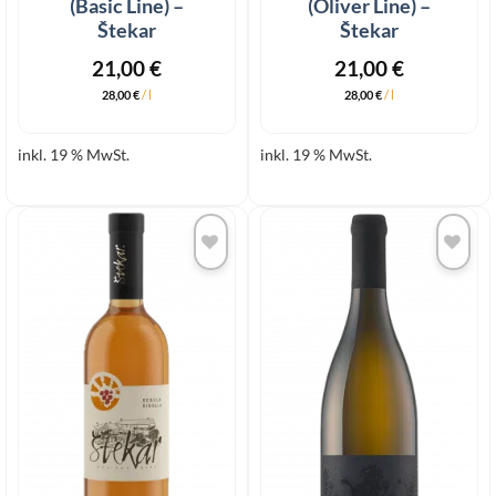
(Basic Line) –
(Oliver Line) –
Štekar
Štekar
21,00
€
21,00
€
28,00
€
/
l
28,00
€
/
l
inkl. 19 % MwSt.
inkl. 19 % MwSt.
Add to
Add to
wishlist
wishlist