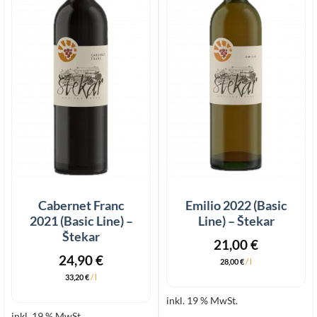
Cabernet Franc
Emilio 2022 (Basic
2021 (Basic Line) –
Line) – Štekar
Štekar
21,00
€
24,90
€
28,00
€
/
l
33,20
€
/
l
inkl. 19 % MwSt.
inkl. 19 % MwSt.