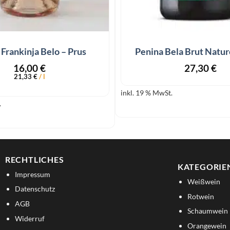
+
Frankinja Belo – Prus
Penina Bela Brut Nature
16,00
€
27,30
€
21,33
€
/
l
inkl. 19 % MwSt.
.
RECHTLICHES
KATEGORIE
Impressum
Weißwein
Datenschutz
Rotwein
AGB
Schaumwein
Widerruf
Orangewein