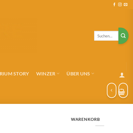
Suchen
nach:
RIUM STORY
WINZER
ÜBER UNS
WARENKORB