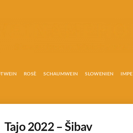
OTWEIN
ROSÈ
SCHAUMWEIN
SLOWENIEN
IMPE
Tajo 2022 – Šibav