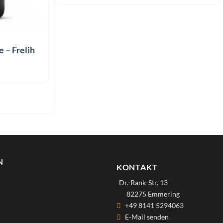
 – Frelih
N
KONTAKT
Dr.-Rank-Str. 13
82275 Emmering
+49 8141 5294063
E-Mail senden