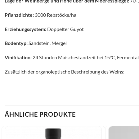
Lage der Weinberge und Höhe über dem Meeresspiegel:
70-
Pflanzdichte:
3000 Rebstöcke/ha
Erziehungssystem:
Doppelter Guyot
Bodentyp:
Sandstein, Mergel
Vinifikation:
24 Stunden Maischestandzeit bei 15°C, Fermentatio
Zusätzlich der organoleptische Beschreibung des Weins:
ÄHNLICHE PRODUKTE