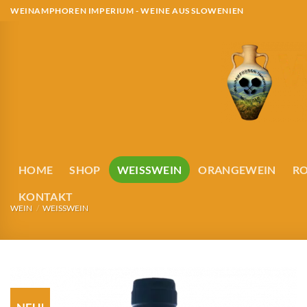
Zum
WEINAMPHOREN IMPERIUM - WEINE AUS SLOWENIEN
Inhalt
springen
HOME
SHOP
WEISSWEIN
ORANGEWEIN
R
KONTAKT
WEIN
/
WEISSWEIN