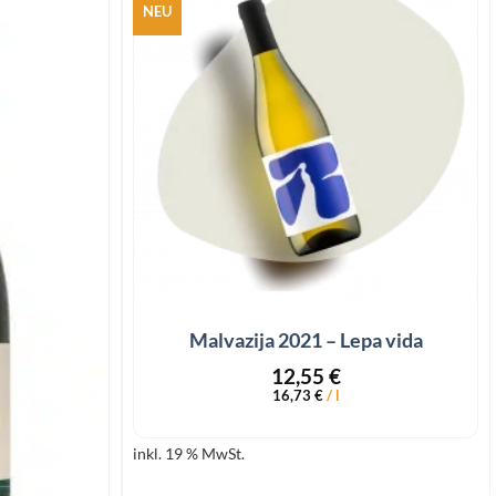
NEU
Add to
Add to
wishlist
wishlist
+
Malvazija 2021 – Lepa vida
12,55
€
16,73
€
/
l
inkl. 19 % MwSt.