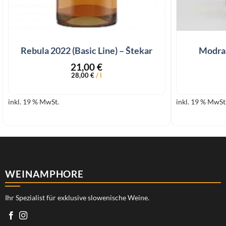
+
+
Rebula 2022 (Basic Line) – Štekar
Modra 
21,00
€
28,00
€
/
l
inkl. 19 % MwSt.
inkl. 19 % MwSt
WEINAMPHORE
Ihr Spezialist für exklusive slowenische Weine.