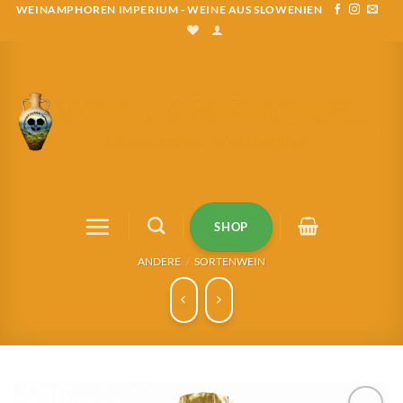
Zum
WEINAMPHOREN IMPERIUM - WEINE AUS SLOWENIEN
Inhalt
springen
SHOP
ANDERE
/
SORTENWEIN