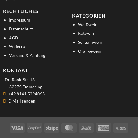
RECHTLICHES
KATEGORIEN
Impressum
Weißwein
Datenschutz
Rotwein
AGB
Schaumwein
Widerruf
Orangewein
Versand & Zahlung
KONTAKT
Dr.-Rank-Str. 13
82275 Emmering
+49 8141 5294063
E-Mail senden
Visa
PayPal
Stripe
MasterCard
Cash
American
Bank
On
Express
Trans