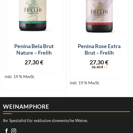
Penina Bela Brut
Penina Rose Extra
Nature – Frelih
Brut – Frelih
27,30
€
27,30
€
36,40
€
/
l
inkl. 19 % MwSt.
inkl. 19 % MwSt.
WEINAMPHORE
Ihr Spezialist für exklusive slowenische Weine.