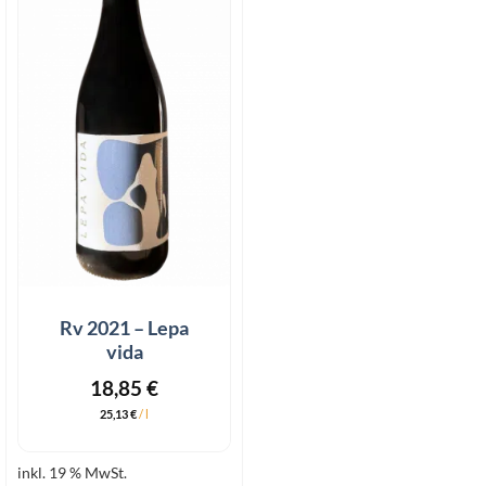
wishlist
Rv 2021 – Lepa
vida
18,85
€
25,13
€
/
l
inkl. 19 % MwSt.