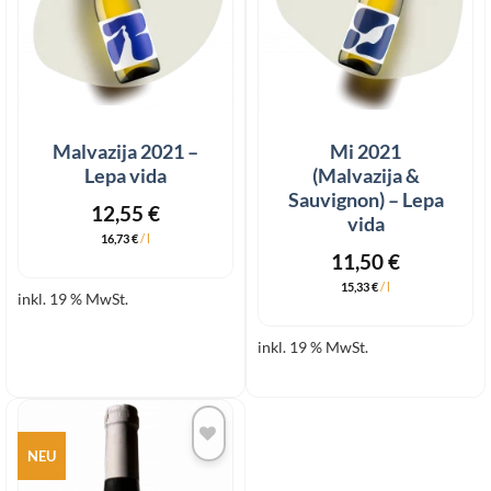
Malvazija 2021 –
Mi 2021
Lepa vida
(Malvazija &
Sauvignon) – Lepa
12,55
€
vida
16,73
€
/
l
11,50
€
15,33
€
/
l
inkl. 19 % MwSt.
inkl. 19 % MwSt.
NEU
Add to