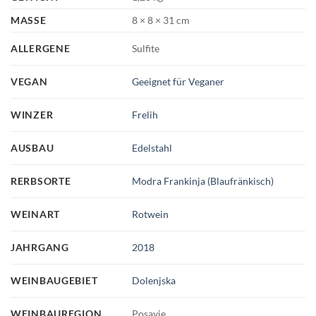
MASSE
8 × 8 × 31 cm
ALLERGENE
Sulfite
VEGAN
Geeignet für Veganer
WINZER
Frelih
AUSBAU
Edelstahl
RERBSORTE
Modra Frankinja (Blaufränkisch)
WEINART
Rotwein
JAHRGANG
2018
WEINBAUGEBIET
Dolenjska
WEINBAUREGION
Posavje