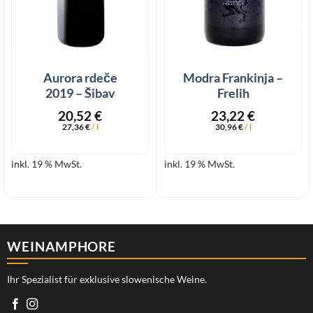
Aurora rdeče
Modra Frankinja –
2019 – Šibav
Frelih
20,52
€
23,22
€
27,36
€
/
l
30,96
€
/
l
inkl. 19 % MwSt.
inkl. 19 % MwSt.
WEINAMPHORE
Ihr Spezialist für exklusive slowenische Weine.