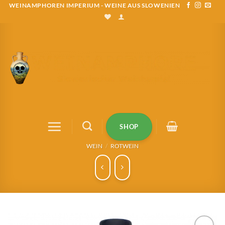
Zum
WEINAMPHOREN IMPERIUM - WEINE AUS SLOWENIEN
Inhalt
springen
SHOP
WEIN
/
ROTWEIN