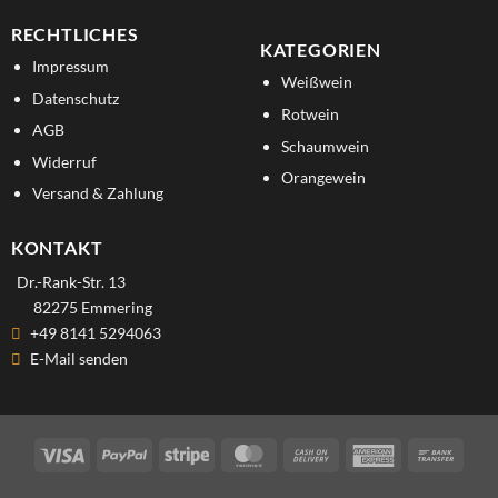
RECHTLICHES
KATEGORIEN
Impressum
Weißwein
Datenschutz
Rotwein
AGB
Schaumwein
Widerruf
Orangewein
Versand & Zahlung
KONTAKT
Dr.-Rank-Str. 13
82275 Emmering
+49 8141 5294063
E-Mail senden
Visa
PayPal
Stripe
MasterCard
Cash
American
Bank
On
Express
Trans