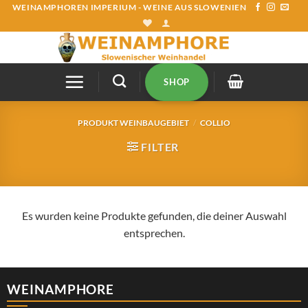
Zum
WEINAMPHOREN IMPERIUM - WEINE AUS SLOWENIEN
Inhalt
springen
SHOP
PRODUKT WEINBAUGEBIET
/
COLLIO
FILTER
Es wurden keine Produkte gefunden, die deiner Auswahl
entsprechen.
WEINAMPHORE