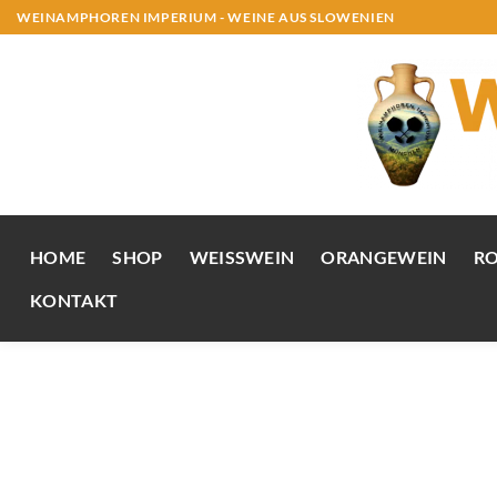
Zum
WEINAMPHOREN IMPERIUM - WEINE AUS SLOWENIEN
Inhalt
springen
HOME
SHOP
WEISSWEIN
ORANGEWEIN
R
KONTAKT