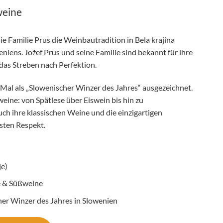
weine
die Familie Prus die Weinbautradition in Bela krajina
iens. Jožef Prus und seine Familie sind bekannt für ihre
as Streben nach Perfektion.
 Mal als „Slowenischer Winzer des Jahres“ ausgezeichnet.
weine: von Spätlese über Eiswein bis hin zu
ch ihre klassischen Weine und die einzigartigen
sten Respekt.
je)
 & Süßweine
er Winzer des Jahres in Slowenien