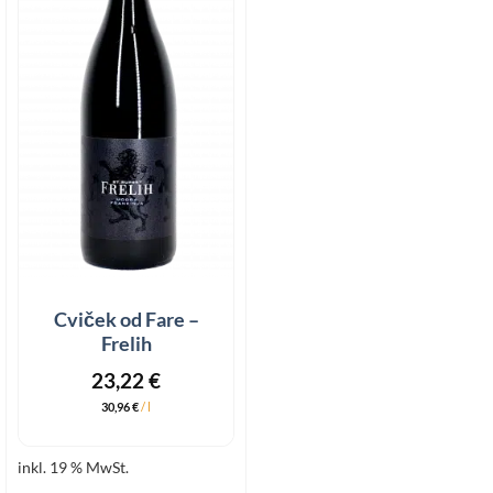
Cviček od Fare –
Frelih
23,22
€
30,96
€
/
l
inkl. 19 % MwSt.