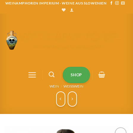
Zum
WEINAMPHOREN IMPERIUM - WEINE AUS SLOWENIEN
Inhalt
springen
SHOP
WEIN
/
WEISSWEIN