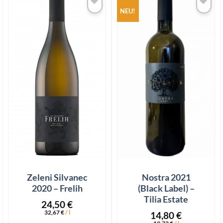
NEU!
Add to
Add to
wishlist
wishlist
Zeleni Silvanec
Nostra 2021
2020 – Frelih
(Black Label) –
Tilia Estate
24,50
€
32,67
€
/
l
14,80
€