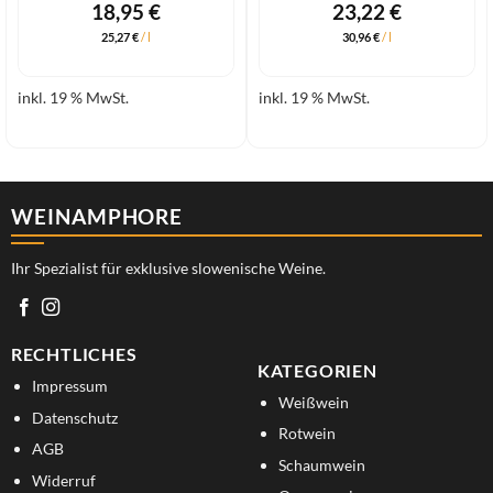
18,95
€
23,22
€
25,27
€
/
l
30,96
€
/
l
inkl. 19 % MwSt.
inkl. 19 % MwSt.
WEINAMPHORE
Ihr Spezialist für exklusive slowenische Weine.
RECHTLICHES
KATEGORIEN
Impressum
Weißwein
Datenschutz
Rotwein
AGB
Schaumwein
Widerruf