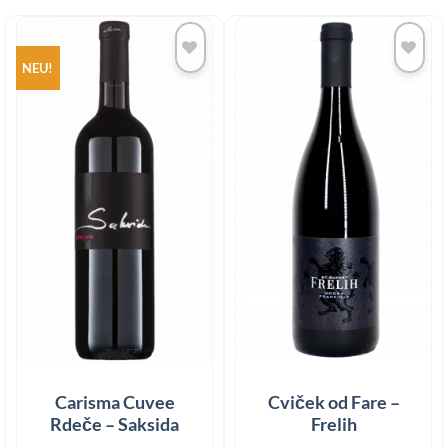
NEU!
Add to
Add to
wishlist
wishlist
Carisma Cuvee
Cviček od Fare –
Rdeče – Saksida
Frelih