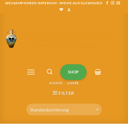
Zum
WEINAMPHOREN IMPERIUM - WEINE AUS SLOWENIEN
Inhalt
springen
SHOP
ANDERE
/
CUVÉE
FILTER