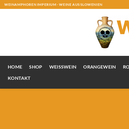
Zum
WEINAMPHOREN IMPERIUM - WEINE AUS SLOWENIEN
Inhalt
springen
HOME
SHOP
WEISSWEIN
ORANGEWEIN
R
KONTAKT